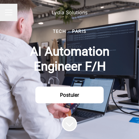
Lydia Solutions
Menu carrière
TECH
·
PARIS
AI Automation
Engineer F/H
Postuler