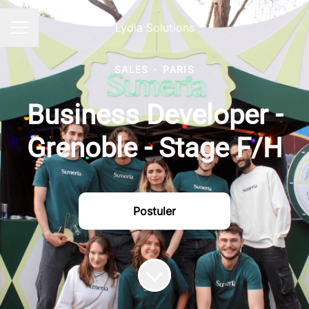
Lydia Solutions
Menu carrière
SALES
·
PARIS
Business Developer -
Grenoble - Stage F/H
Postuler